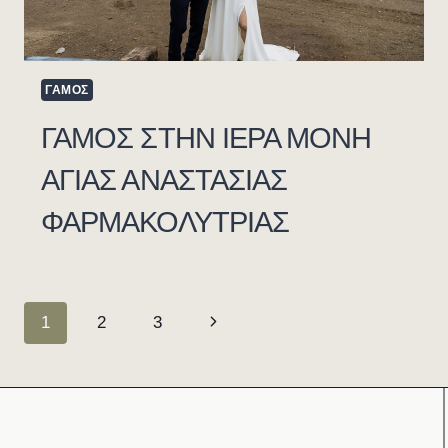
ΓΑΜΟΣ
ΓΑΜΟΣ ΣΤΗΝ ΙΕΡΑ ΜΟΝΗ
ΑΓΙΑΣ ΑΝΑΣΤΑΣΙΑΣ
ΦΑΡΜΑΚΟΛΥΤΡΙΑΣ
Page
Next
1
2
3
Navigation
Page